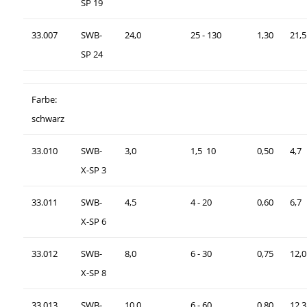
SP 19
33.007
SWB-
24,0
25 - 130
1,30
21,5
SP 24
Farbe:
schwarz
33.010
SWB-
3,0
1,5  10
0,50
4,7
X-SP 3
33.011
SWB-
4,5
4 - 20
0,60
6,7
X-SP 6
33.012
SWB-
8,0
6 - 30
0,75
12,0
X-SP 8
33.013
SWB-
10,0
6 - 60
0,80
12,3