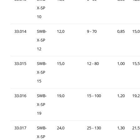
X-SP
10
33.014
SWB-
12,0
9 - 70
0,85
15,0
X-SP
12
33.015
SWB-
15,0
12 - 80
1,00
15,5
X-SP
15
33.016
SWB-
19,0
15 - 100
1,20
19,2
X-SP
19
33.017
SWB-
24,0
25 - 130
1,30
21,5
X-SP