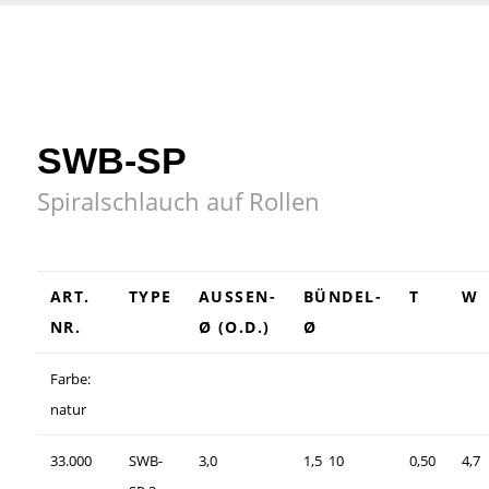
SWB-SP
Spiralschlauch auf Rollen
ART.
TYPE
AUSSEN-Ø
BÜNDEL-
T
W
NR.
(O.D.)
Ø
Farbe:
natur
33.000
SWB-
3,0
1,5  10
0,50
4,7