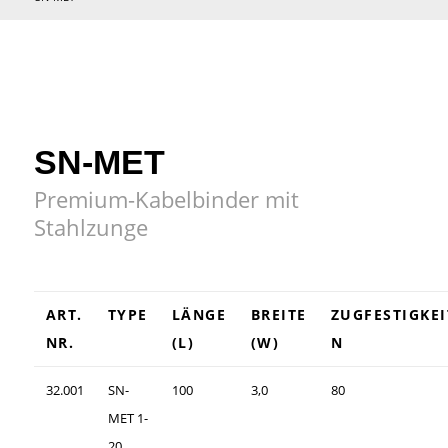
SN-MET
Premium-Kabelbinder mit
Stahlzunge
ART.
TYPE
LÄNGE
BREITE
ZUGFESTIGKEI
NR.
(L)
(W)
N
32.001
SN-
100
3,0
80
MET 1-
20