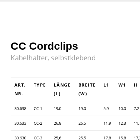
CC Cordclips
Kabelhalter, selbstklebend
ART.
TYPE
LÄNGE
BREITE
L1
W1
H
NR.
(L)
(W)
30.638
CC-1
19,0
19,0
5,9
10,0
7,2
30.633
CC-2
26,8
26,5
11,9
12,3
11,
30.630
CC-3
25,6
25,5
17,8
15,8
17,