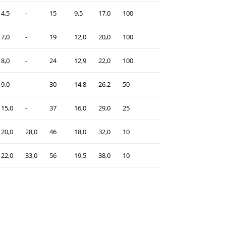
4,5
-
15
9,5
17,0
100
7,0
-
19
12,0
20,0
100
8,0
-
24
12,9
22,0
100
9,0
-
30
14,8
26,2
50
15,0
-
37
16,0
29,0
25
20,0
28,0
46
18,0
32,0
10
22,0
33,0
56
19,5
38,0
10