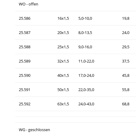
WO - offen
25.586
16x1,5
5,0-10,0
19,8
25.587
20x1,5
8,0-13,5
24,0
25.588
25x1,5
9,0-16,0
29,5
25.589
32x1,5
11,0-22,0
37,5
25.590
40x1,5
17,0-24,0
45,8
25.591
50x1,5
22,0-35,0
55,8
25.592
63x1,5
24,0-43,0
68,8
WG - geschlossen