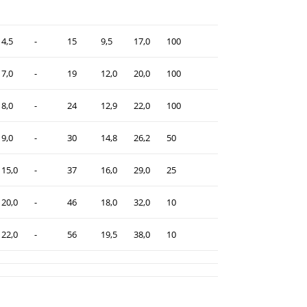
4,5
-
15
9,5
17,0
100
7,0
-
19
12,0
20,0
100
8,0
-
24
12,9
22,0
100
9,0
-
30
14,8
26,2
50
15,0
-
37
16,0
29,0
25
20,0
-
46
18,0
32,0
10
22,0
-
56
19,5
38,0
10