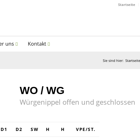
Startseite
er uns
Kontakt
Sie sind hier:
Startseit
WO / WG
Würgenippel offen und geschlossen
D1
D2
SW
H
H
VPE/ST.