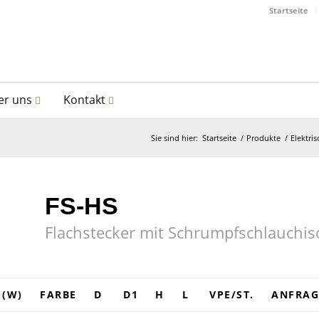
Startseite
er uns
Kontakt
Sie sind hier:
Startseite
/
Produkte
/
Elektri
FS-HS
Flachstecker mit Schrumpfschlauchis
(W)
FARBE
D
D1
H
L
VPE/ST.
ANFRAG