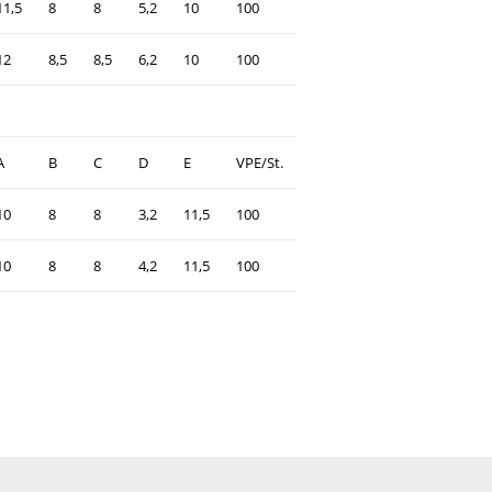
11,5
8
8
5,2
10
100
12
8,5
8,5
6,2
10
100
A
B
C
D
E
VPE/St.
10
8
8
3,2
11,5
100
10
8
8
4,2
11,5
100