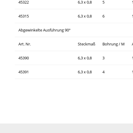
45322
6,3 x 0,8
5
45315
6,3 x 0,8
6
Abgewinkelte Ausführung 90°
Art. Nr.
Steckmaß
Bohrung / M
45390
6,3 x 0,8
3
45391
6,3 x 0,8
4