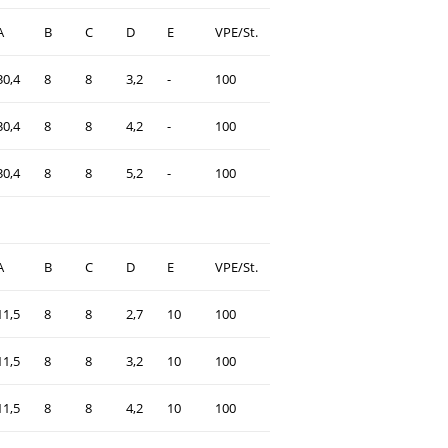
A
B
C
D
E
VPE/St.
30,4
8
8
3,2
-
100
30,4
8
8
4,2
-
100
30,4
8
8
5,2
-
100
A
B
C
D
E
VPE/St.
11,5
8
8
2,7
10
100
11,5
8
8
3,2
10
100
11,5
8
8
4,2
10
100