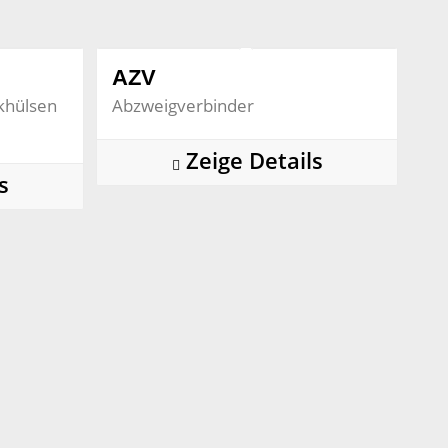
AZV
ckhülsen
Abzweigverbinder
Zeige Details
s