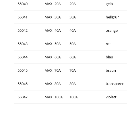
55040
MAXI 20A
20A
gelb
55041
MAXI 30A
30A
hellgrün
55042
MAXI 40A
40A
orange
55043
MAXI 50A
50A
rot
55044
MAXI 60A
60A
blau
55045
MAXI 70A
70A
braun
55046
MAXI 80A
80A
transparent
55047
MAXI 100A
100A
violett