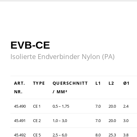
EVB-CE
Isolierte Endverbinder Nylon (PA)
ART.
TYPE
QUERSCHNITT
L1
L2
Ø1
NR.
/ MM²
45.490
CE 1
0,5 – 1,75
7.0
20.0
2.4
45.491
CE 2
1,0 – 3,0
7.0
20.0
3.0
45.492
CE 5
2,5 – 6,0
8.0
25.3
3.8