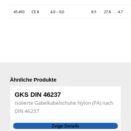
45.493
CE 8
4,0 – 9,0
8.5
27.8
4.7
Ähnliche Produkte
GKS DIN 46237
Isolierte Gabelkabelschuhe Nylon (PA) nach
DIN 46237
Zeige Details