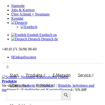
Startseite
Jobs & Karriere
Über Schmitt + Neumann
Kontakt
English
Englisch
en
Deutsch
Deutsch
de
+49 (0 )71 56/96 98-60
0
Einkaufswagen
Start
Produkte
E-Magazin
Service
Produkte
Über uns
Kontakt
Sie sind hier:
Startseite
1
/
Produkte
2
/
Bündeln, befestigen und
markieren
3
/
Kabelbinder mit Kunststoffzunge
4
/
SN-MP