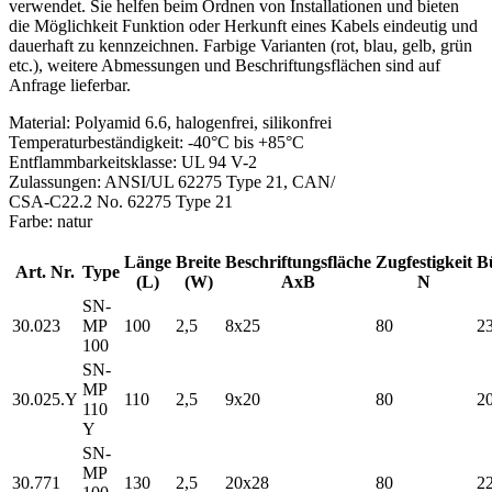
verwendet. Sie helfen beim Ordnen von Installationen und bieten
die Möglichkeit Funktion oder Herkunft eines Kabels eindeutig und
dauerhaft zu kennzeichnen. Farbige Varianten (rot, blau, gelb, grün
etc.), weitere Abmessungen und Beschriftungsflächen sind auf
Anfrage lieferbar.
Material: Polyamid 6.6, halogenfrei, silikonfrei
Temperaturbeständigkeit: -40°C bis +85°C
Entflammbarkeitsklasse: UL 94 V-2
Zulassungen: ANSI/UL 62275 Type 21, CAN/
CSA-C22.2 No. 62275 Type 21
Farbe: natur
Länge
Breite
Beschriftungsfläche
Zugfestigkeit
B
Art. Nr.
Type
(L)
(W)
AxB
N
SN-
30.023
MP
100
2,5
8x25
80
2
100
SN-
MP
30.025.Y
110
2,5
9x20
80
2
110
Y
SN-
MP
30.771
130
2,5
20x28
80
2