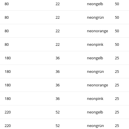
80
22
neongelb
50
80
22
neongrün
50
80
22
neonorange
50
80
22
neonpink
50
180
36
neongelb
25
180
36
neongrün
25
180
36
neonorange
25
180
36
neonpink
25
220
52
neongelb
25
220
52
neongrün
25