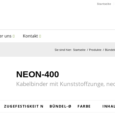
Startseite
er uns
Kontakt
Sie sind hier:
Startseite
/
Produkte
/
Bündeln
NEON-400
Kabelbinder mit Kunststoffzunge, ne
ZUGEFESTIGKEIT N
BÜNDEL-Ø
FARBE
INHAL