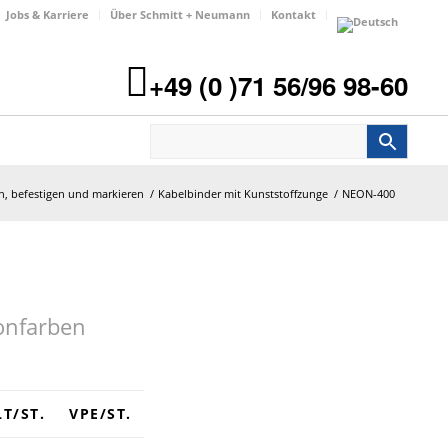
Jobs & Karriere
Über Schmitt + Neumann
Kontakt
+49 (0 )71 56/96 98-60
, befestigen und markieren
/
Kabelbinder mit Kunststoffzunge
/
NEON-400
onfarben
T/ST.
VPE/ST.