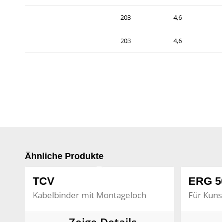
203
4,6
203
4,6
Ähnliche Produkte
TCV
ERG 5
Kabelbinder mit Montageloch
Für Kuns