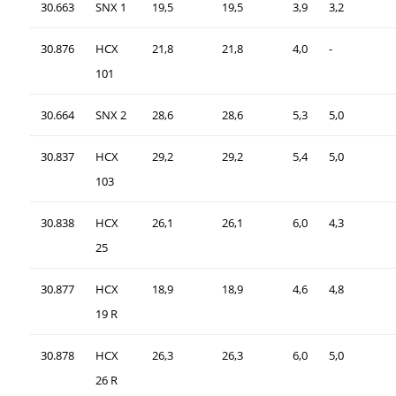
30.663
SNX 1
19,5
19,5
3,9
3,2
30.876
HCX
21,8
21,8
4,0
-
101
30.664
SNX 2
28,6
28,6
5,3
5,0
30.837
HCX
29,2
29,2
5,4
5,0
103
30.838
HCX
26,1
26,1
6,0
4,3
25
30.877
HCX
18,9
18,9
4,6
4,8
19 R
30.878
HCX
26,3
26,3
6,0
5,0
26 R