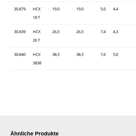
30.879
HCX
19,0
19,0
5,0
4,4
18 T
30.839
HCX
26,5
26,5
7,4
4,3
26 T
30.840
HCX
38,5
38,5
7,6
5,0
3838
Ähnliche Produkte